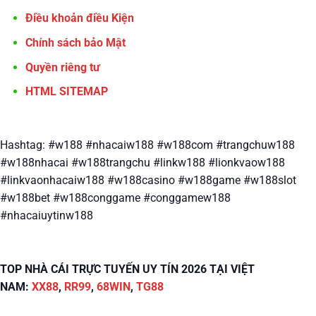
Điều khoản điều Kiện
Chính sách bảo Mật
Quyền riêng tư
HTML SITEMAP
Hashtag:
#w188 #nhacaiw188 #w188com #trangchuw188
#w188nhacai #w188trangchu #linkw188 #lionkvaow188
#linkvaonhacaiw188 #w188casino #w188game #w188slot
#w188bet #w188conggame #conggamew188
#nhacaiuytinw188
TOP NHÀ CÁI TRỰC TUYẾN UY TÍN 2026 TẠI VIỆT
NAM:
XX88
,
RR99
,
68WIN
,
TG88