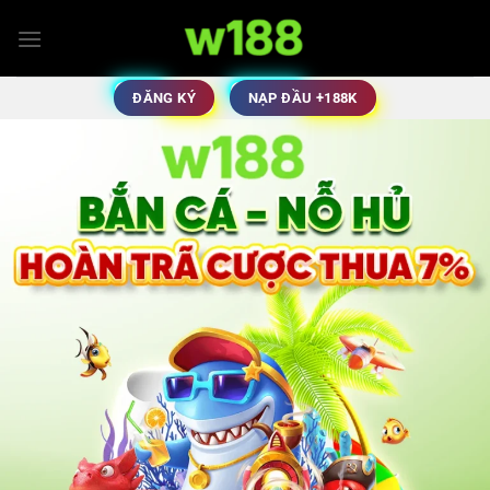
Bỏ
qua
nội
dung
ĐĂNG KÝ
NẠP ĐẦU +188K