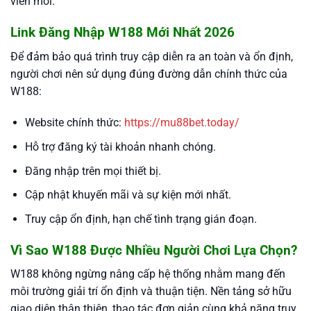
viên mới.
Link Đăng Nhập W188 Mới Nhất 2026
Để đảm bảo quá trình truy cập diễn ra an toàn và ổn định,
người chơi nên sử dụng đúng đường dẫn chính thức của
W188:
Website chính thức:
https://mu88bet.today/
Hỗ trợ đăng ký tài khoản nhanh chóng.
Đăng nhập trên mọi thiết bị.
Cập nhật khuyến mãi và sự kiện mới nhất.
Truy cập ổn định, hạn chế tình trạng gián đoạn.
Vì Sao W188 Được Nhiều Người Chơi Lựa Chọn?
W188 không ngừng nâng cấp hệ thống nhằm mang đến
môi trường giải trí ổn định và thuận tiện. Nền tảng sở hữu
giao diện thân thiện, thao tác đơn giản cùng khả năng truy