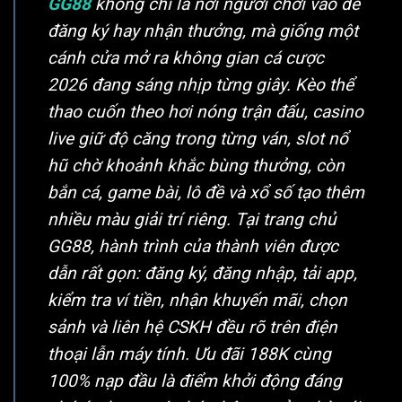
GG88
không chỉ là nơi người chơi vào để
đăng ký hay nhận thưởng, mà giống một
cánh cửa mở ra không gian cá cược
2026 đang sáng nhịp từng giây. Kèo thể
thao cuốn theo hơi nóng trận đấu, casino
live giữ độ căng trong từng ván, slot nổ
hũ chờ khoảnh khắc bùng thưởng, còn
bắn cá, game bài, lô đề và xổ số tạo thêm
nhiều màu giải trí riêng. Tại trang chủ
GG88, hành trình của thành viên được
dẫn rất gọn: đăng ký, đăng nhập, tải app,
kiểm tra ví tiền, nhận khuyến mãi, chọn
sảnh và liên hệ CSKH đều rõ trên điện
thoại lẫn máy tính. Ưu đãi 188K cùng
100% nạp đầu là điểm khởi động đáng