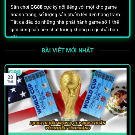
Sân chơi
GG88
cực kỳ nổi tiếng với một kho game
hoành tráng, số lượng sản phẩm lên đến hàng trăm.
Tất cả đều do những nhà phát hành game số 1 thế
giới cung cấp nên chất lượng không có gì phải bàn
cãi.
BÀI VIẾT MỚI NHẤT
Review, đánh giá hoạt động và dịch vụ giải
trí GG88
Rất nhiều người chơi muốn trải nghiệm dịch vụ
nhưng còn lo ngại về uy tín và chất lượng của sân
28
Th5
chơi. Để hiểu rõ hơn về nền tảng cá cược nổi tiếng
này, mời bạn cùng tham khảo ý kiến của người đi
trước dưới đây.
Kho game GG88 hoành tráng được cập nhật liên tục
Ưu điểm đầu tiên của nhà cái này là một thế giới dịch
vụ đình đám với hàng trăm sản phẩm. Từ game bài,