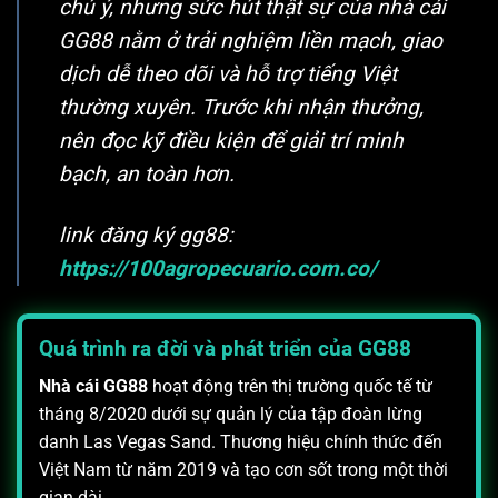
chú ý, nhưng sức hút thật sự của nhà cái
GG88 nằm ở trải nghiệm liền mạch, giao
dịch dễ theo dõi và hỗ trợ tiếng Việt
thường xuyên. Trước khi nhận thưởng,
nên đọc kỹ điều kiện để giải trí minh
bạch, an toàn hơn.
link đăng ký gg88:
https://100agropecuario.com.co/
Quá trình ra đời và phát triển của GG88
Nhà cái GG88
hoạt động trên thị trường quốc tế từ
tháng 8/2020 dưới sự quản lý của tập đoàn lừng
danh Las Vegas Sand. Thương hiệu chính thức đến
Việt Nam từ năm 2019 và tạo cơn sốt trong một thời
gian dài.