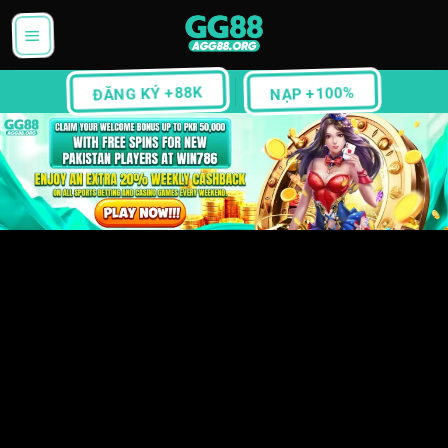
Bỏ
qua
nội
dung
ĐĂNG KÝ +88K
NẠP +100%